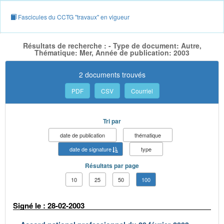
Fascicules du CCTG "travaux" en vigueur
Résultats de recherche : - Type de document: Autre,
Thématique: Mer, Année de publication: 2003
2 documents trouvés
PDF
CSV
Courriel
Tri par
date de publication
thématique
date de signature
type
Résultats par page
10
25
50
100
Signé le : 28-02-2003