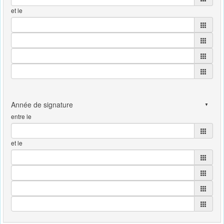
et le
entre le
et le