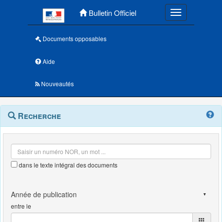
Menu principal
Bulletin Officiel
Toggle navigatio
Documents opposables
Aide
Nouveautés
Navigation
Menu
Recherche
contextuel
et
outils
annexes
dans le texte intégral des documents
entre le