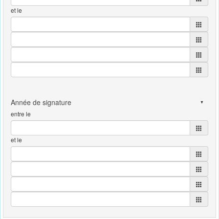
et le
entre le
et le