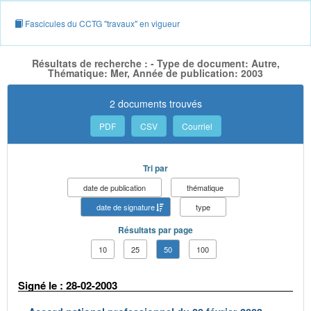
Fascicules du CCTG "travaux" en vigueur
Résultats de recherche : - Type de document: Autre,
Thématique: Mer, Année de publication: 2003
2 documents trouvés
PDF
CSV
Courriel
Tri par
date de publication
thématique
date de signature
type
Résultats par page
10
25
50
100
Signé le : 28-02-2003