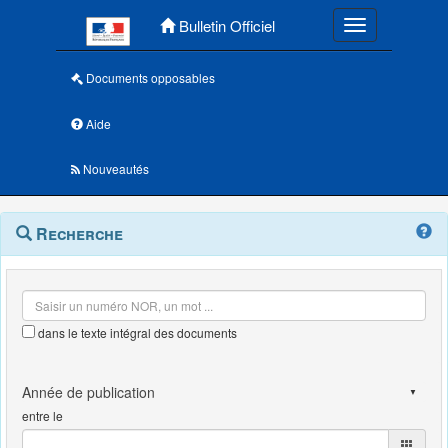
Menu principal
Bulletin Officiel
Toggle navigatio
Documents opposables
Aide
Nouveautés
Navigation
Menu
Recherche
contextuel
et
outils
annexes
dans le texte intégral des documents
entre le