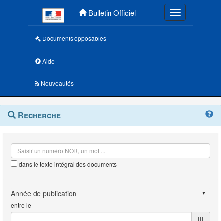
Menu principal
Bulletin Officiel
Toggle navigatio
Documents opposables
Aide
Nouveautés
Navigation
Menu
Recherche
contextuel
et
outils
annexes
dans le texte intégral des documents
entre le