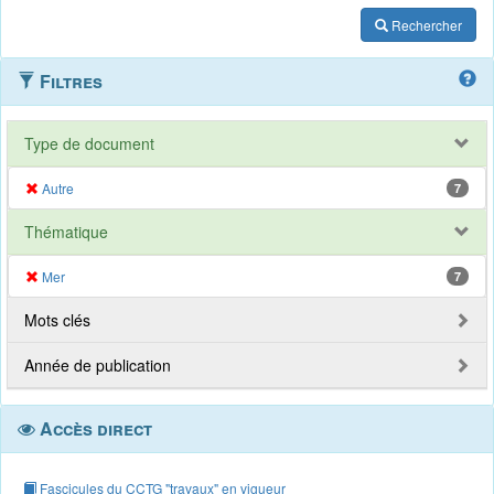
Rechercher
Filtres
Type de document
Autre
7
Thématique
Mer
7
Mots clés
Année de publication
Accès direct
Fascicules du CCTG "travaux" en vigueur