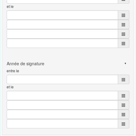
et le
entre le
et le