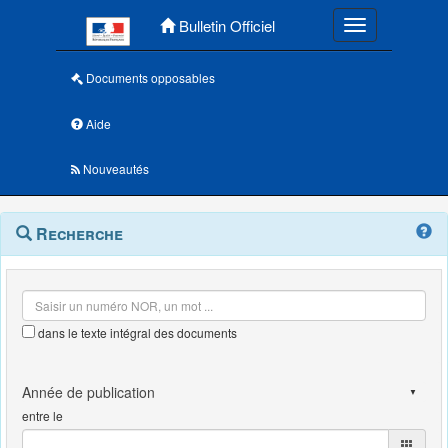
Menu principal
Bulletin Officiel
Toggle navigatio
Documents opposables
Aide
Nouveautés
Navigation
Menu
Recherche
contextuel
et
outils
annexes
dans le texte intégral des documents
entre le