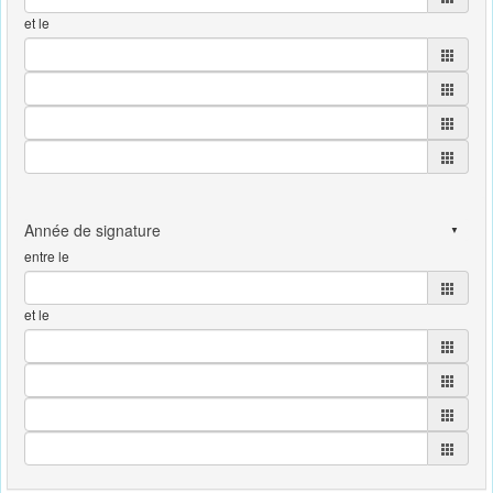
et le
entre le
et le