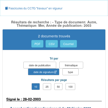
Fascicules du CCTG "travaux" en vigueur
Résultats de recherche : - Type de document: Autre,
Thématique: Mer, Année de publication: 2003
2 documents trouvés
PDF
CSV
Courriel
Tri par
date de publication
thématique
date de signature
type
Résultats par page
10
25
50
100
Signé le : 28-02-2003