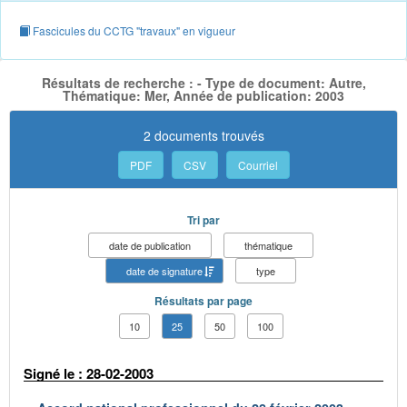
Fascicules du CCTG "travaux" en vigueur
Résultats de recherche : - Type de document: Autre,
Thématique: Mer, Année de publication: 2003
2 documents trouvés
PDF
CSV
Courriel
Tri par
date de publication
thématique
date de signature
type
Résultats par page
10
25
50
100
Signé le : 28-02-2003