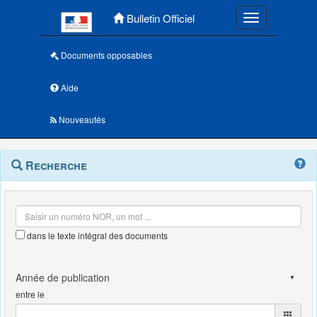
Menu principal
Bulletin Officiel
Toggle navigatio
Documents opposables
Aide
Nouveautés
Navigation
Menu
Recherche
contextuel
et
outils
annexes
dans le texte intégral des documents
entre le