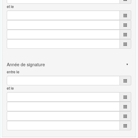
et le
entre le
et le