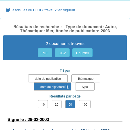
Fascicules du CCTG "travaux" en vigueur
Résultats de recherche : - Type de document: Autre,
Thématique: Mer, Année de publication: 2003
2 documents trouvés
PDF
CSV
Courriel
Tri par
date de publication
thématique
date de signature
type
Résultats par page
10
25
50
100
Signé le : 28-02-2003