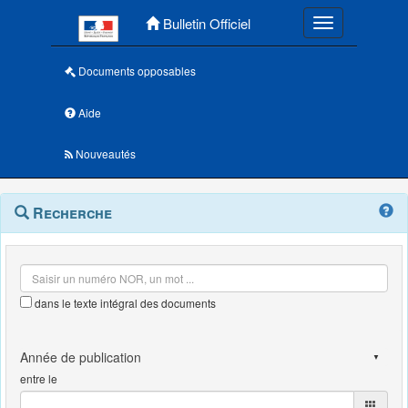
Menu principal
Bulletin Officiel
Toggle navigatio
Documents opposables
Aide
Nouveautés
Navigation
Menu
Recherche
contextuel
et
outils
annexes
dans le texte intégral des documents
entre le