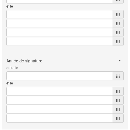
et le
entre le
et le