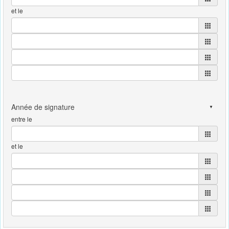
et le
entre le
et le