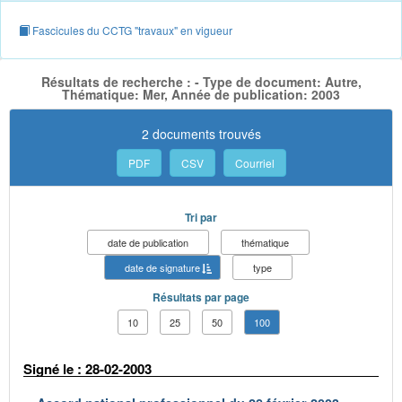
Fascicules du CCTG "travaux" en vigueur
Résultats de recherche : - Type de document: Autre,
Thématique: Mer, Année de publication: 2003
2 documents trouvés
PDF
CSV
Courriel
Tri par
date de publication
thématique
date de signature
type
Résultats par page
10
25
50
100
Signé le : 28-02-2003