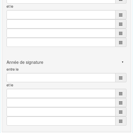
et le
entre le
et le