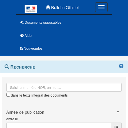
Menu principal
Bulletin Officiel
Toggle navigatio
Documents opposables
Aide
Nouveautés
Navigation
Menu
Recherche
contextuel
et
outils
annexes
dans le texte intégral des documents
entre le