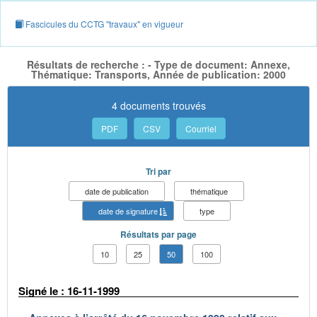
Fascicules du CCTG "travaux" en vigueur
Résultats de recherche : - Type de document: Annexe,
Thématique: Transports, Année de publication: 2000
4 documents trouvés
PDF
CSV
Courriel
Tri par
date de publication
thématique
date de signature
type
Résultats par page
10
25
50
100
Signé le : 16-11-1999