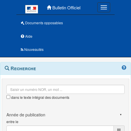
Menu principal
Bulletin Officiel
Toggle navigatio
Documents opposables
Aide
Nouveautés
Navigation
Menu
Recherche
contextuel
et
outils
annexes
dans le texte intégral des documents
entre le