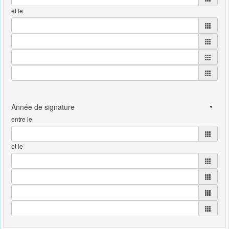
et le
entre le
et le