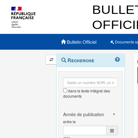
Menu principal
Bulletin Officiel
Documents o
Navigation
Menu
Recherche
contextuel
et
outils
annexes
dans le texte intégral des
documents
entre le
et le