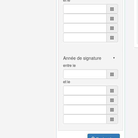
entre le
et le