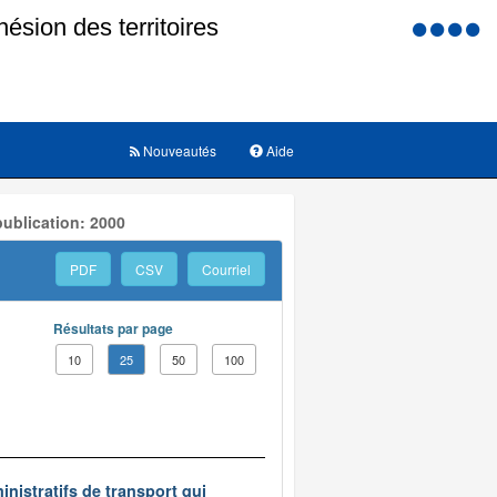
Menu
d'accessi
Nouveautés
Aide
ublication: 2000
PDF
CSV
Courriel
Résultats par page
10
25
50
100
inistratifs de transport qui