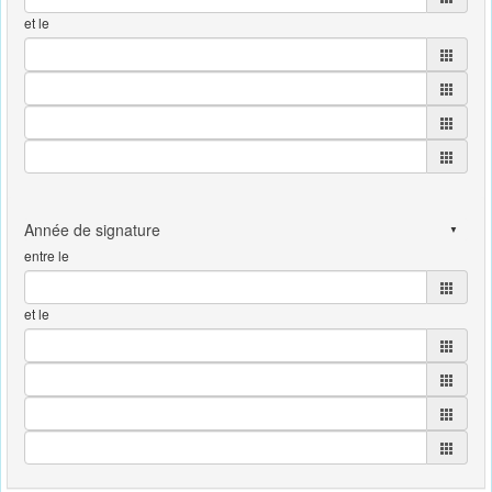
et le
entre le
et le