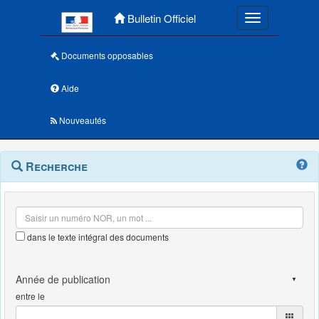
Menu principal
Bulletin Officiel
Toggle navigatio
Documents opposables
Aide
Nouveautés
Navigation
Menu
Recherche
contextuel
et
outils
annexes
dans le texte intégral des documents
entre le