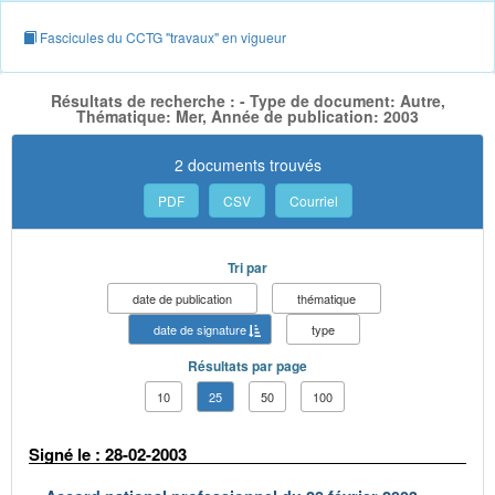
Fascicules du CCTG "travaux" en vigueur
Résultats de recherche : - Type de document: Autre,
Thématique: Mer, Année de publication: 2003
2 documents trouvés
PDF
CSV
Courriel
Tri par
date de publication
thématique
date de signature
type
Résultats par page
10
25
50
100
Signé le : 28-02-2003