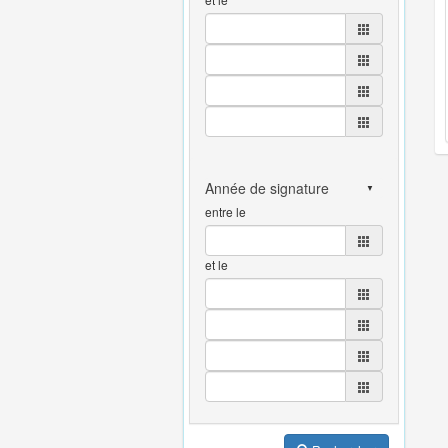
entre le
et le