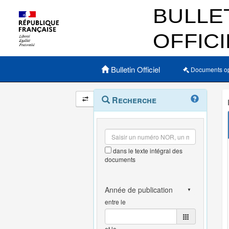
Menu principal
Bulletin Officiel
Documents o
Navigation
Menu
Recherche
contextuel
et
outils
annexes
dans le texte intégral des
documents
entre le
et le