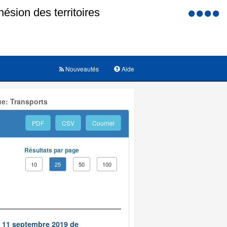
Menu
d'accessi
Nouveautés
Aide
ue: Transports
PDF
CSV
Courriel
Résultats par page
10
25
50
100
u 11 septembre 2019 de