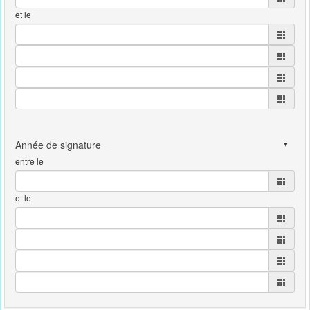
et le
entre le
et le