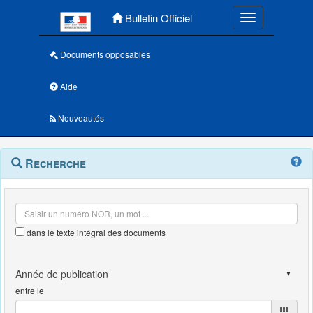
Menu principal
Bulletin Officiel
Toggle navigatio
Documents opposables
Aide
Nouveautés
Navigation
Menu
Recherche
contextuel
et
outils
annexes
dans le texte intégral des documents
entre le