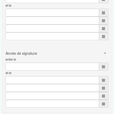
et le
entre le
et le