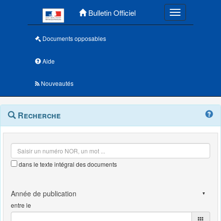
Menu principal
Bulletin Officiel
Toggle navigatio
Documents opposables
Aide
Nouveautés
Navigation
Menu
Recherche
contextuel
et
outils
annexes
dans le texte intégral des documents
entre le