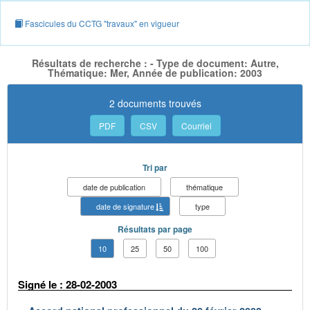
Fascicules du CCTG "travaux" en vigueur
Résultats de recherche : - Type de document: Autre,
Thématique: Mer, Année de publication: 2003
2 documents trouvés
PDF
CSV
Courriel
Tri par
date de publication
thématique
date de signature
type
Résultats par page
10
25
50
100
Signé le : 28-02-2003