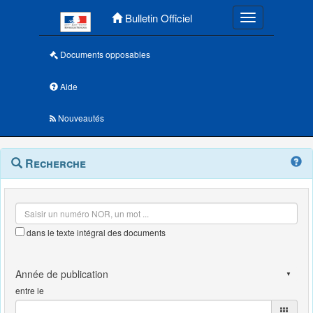
Menu principal
Bulletin Officiel
Toggle navigatio
Documents opposables
Aide
Nouveautés
Navigation
Menu
Recherche
contextuel
et
outils
annexes
dans le texte intégral des documents
entre le