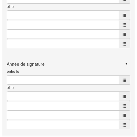
et le
entre le
et le