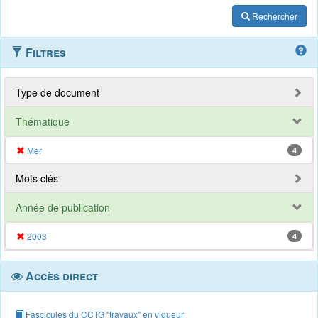
Rechercher
Filtres
Type de document
Thématique
Mer
4
Mots clés
Année de publication
2003
4
Accès direct
Fascicules du CCTG "travaux" en vigueur