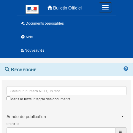
Menu principal
Bulletin Officiel
Toggle navigatio
Documents opposables
Aide
Nouveautés
Navigation
Menu
Recherche
contextuel
et
outils
annexes
dans le texte intégral des documents
entre le