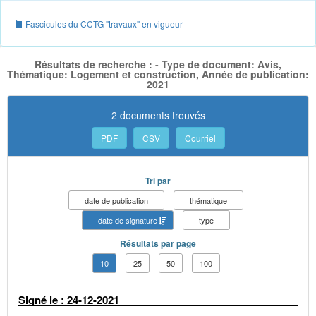
Fascicules du CCTG "travaux" en vigueur
Résultats de recherche : - Type de document: Avis,
Thématique: Logement et construction, Année de publication:
2021
2 documents trouvés
PDF
CSV
Courriel
Tri par
date de publication
thématique
date de signature
type
Résultats par page
10
25
50
100
Signé le : 24-12-2021