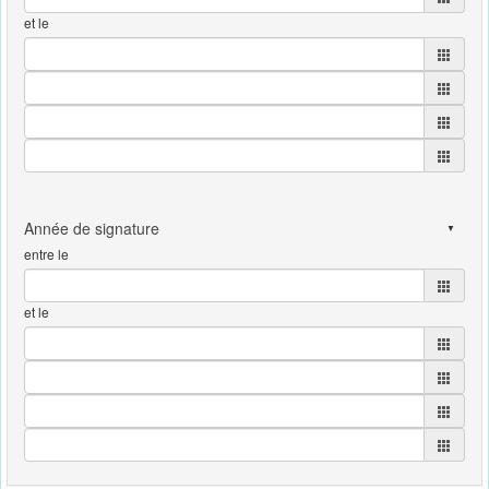
et le
entre le
et le