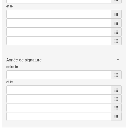
et le
entre le
et le