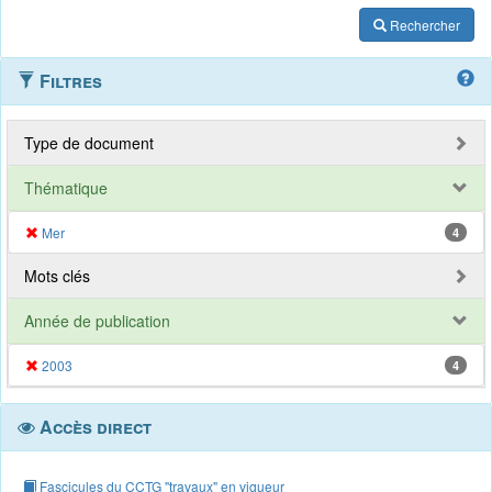
Rechercher
Filtres
Type de document
Thématique
Mer
4
Mots clés
Année de publication
2003
4
Accès direct
Fascicules du CCTG "travaux" en vigueur