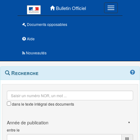
Menu principal
Bulletin Officiel
Toggle navigatio
Documents opposables
Aide
Nouveautés
Navigation
Menu
Recherche
contextuel
et
outils
annexes
dans le texte intégral des documents
entre le