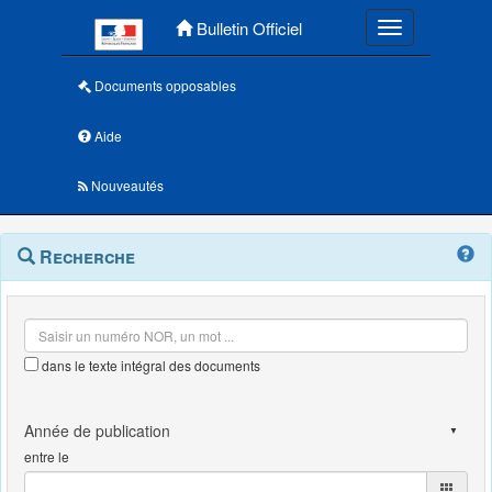
Menu principal
Bulletin Officiel
Toggle navigatio
Documents opposables
Aide
Nouveautés
Navigation
Menu
Recherche
contextuel
et
outils
annexes
dans le texte intégral des documents
entre le