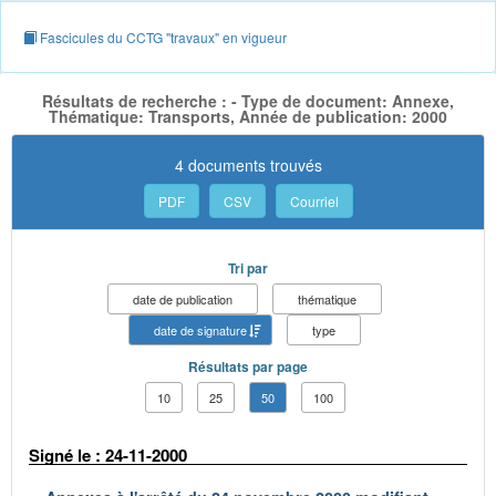
Fascicules du CCTG "travaux" en vigueur
Résultats de recherche : - Type de document: Annexe,
Thématique: Transports, Année de publication: 2000
4 documents trouvés
PDF
CSV
Courriel
Tri par
date de publication
thématique
date de signature
type
Résultats par page
10
25
50
100
Signé le : 24-11-2000