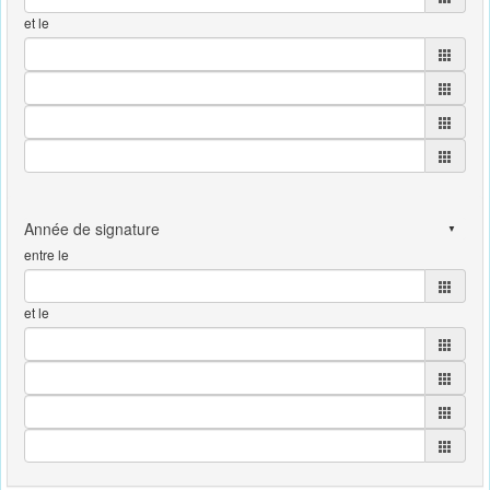
et le
entre le
et le