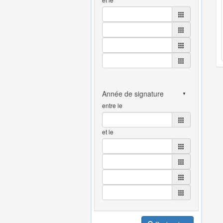
entre le
et le