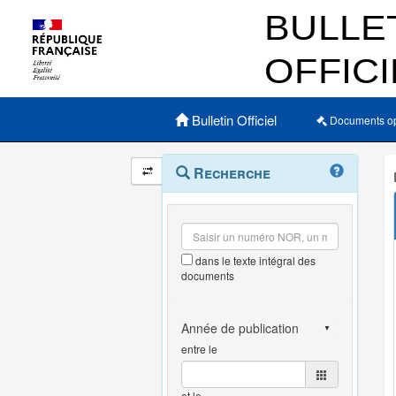
Menu principal
Bulletin Officiel
Documents o
Navigation
Menu
Recherche
contextuel
et
outils
annexes
dans le texte intégral des
documents
entre le
et le