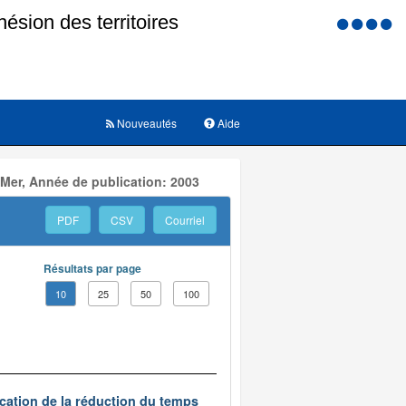
Menu
d'accessi
Nouveautés
Aide
 Mer, Année de publication: 2003
PDF
CSV
Courriel
Résultats par page
10
25
50
100
ication de la réduction du temps