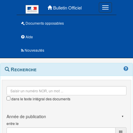
Menu principal
Bulletin Officiel
Toggle navigatio
Documents opposables
Aide
Nouveautés
Navigation
Menu
Recherche
contextuel
et
outils
annexes
dans le texte intégral des documents
entre le