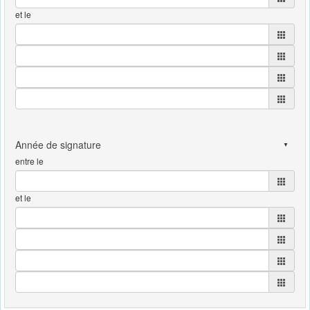
et le
entre le
et le