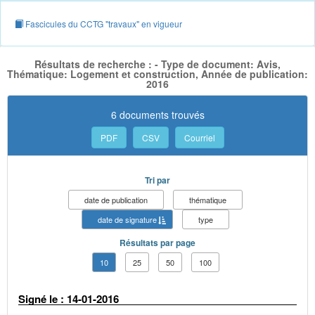
Fascicules du CCTG "travaux" en vigueur
Résultats de recherche : - Type de document: Avis,
Thématique: Logement et construction, Année de publication:
2016
6 documents trouvés
PDF
CSV
Courriel
Tri par
date de publication
thématique
date de signature
type
Résultats par page
10
25
50
100
Signé le : 14-01-2016