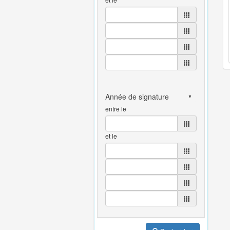
entre le
et le