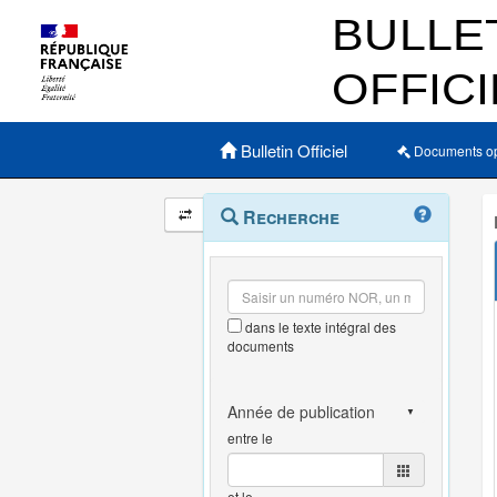
Menu principal
Bulletin Officiel
Documents o
Navigation
Menu
Recherche
contextuel
et
outils
annexes
dans le texte intégral des
documents
entre le
et le