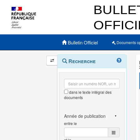
Menu principal
Bulletin Officiel
Documents o
Navigation
Menu
Recherche
contextuel
et
outils
annexes
dans le texte intégral des
documents
entre le
et le