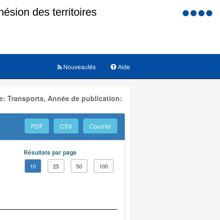
Menu
d'accessi
Nouveautés
Aide
: Transports, Année de publication:
PDF
CSV
Courriel
Résultats par page
10
25
50
100