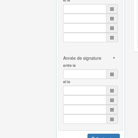
entre le
et le