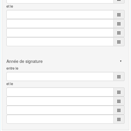
et le
entre le
et le