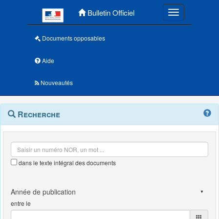
Menu principal
Bulletin Officiel
Toggle navigatio
Documents opposables
Aide
Nouveautés
Navigation
Menu
Recherche
contextuel
et
outils
annexes
dans le texte intégral des documents
entre le