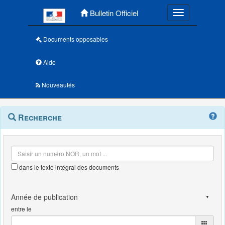
Menu principal
Bulletin Officiel
Toggle navigatio
Documents opposables
Aide
Nouveautés
Navigation
Menu
Recherche
contextuel
et
outils
annexes
dans le texte intégral des documents
entre le