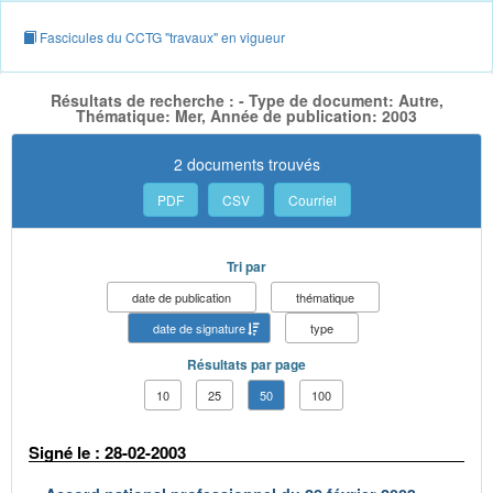
Fascicules du CCTG "travaux" en vigueur
Résultats de recherche : - Type de document: Autre,
Thématique: Mer, Année de publication: 2003
2 documents trouvés
PDF
CSV
Courriel
Tri par
date de publication
thématique
date de signature
type
Résultats par page
10
25
50
100
Signé le : 28-02-2003