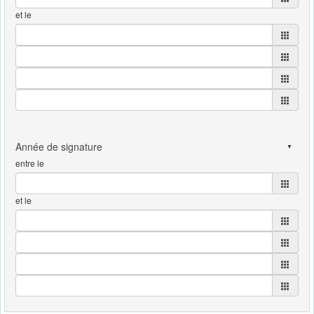
et le
entre le
et le