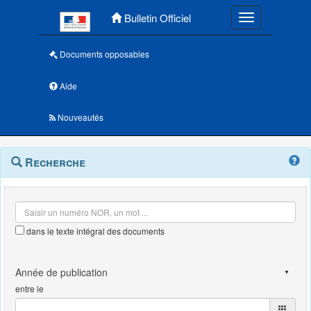
Menu principal
Bulletin Officiel
Toggle navigatio
Documents opposables
Aide
Nouveautés
Navigation
Menu
Recherche
contextuel
et
outils
annexes
dans le texte intégral des documents
entre le