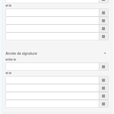
et le
entre le
et le