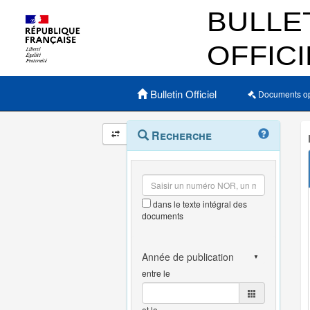
Menu principal
Bulletin Officiel
Documents o
Navigation
Menu
Recherche
contextuel
et
outils
annexes
dans le texte intégral des
documents
entre le
et le