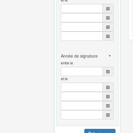
entre le
et le