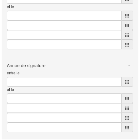
et le
entre le
et le