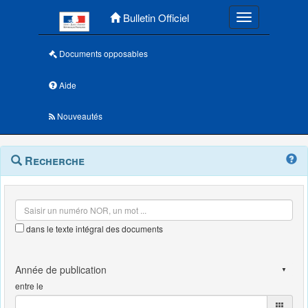
Menu principal
Bulletin Officiel
Toggle navigatio
Documents opposables
Aide
Nouveautés
Navigation
Menu
Recherche
contextuel
et
outils
annexes
dans le texte intégral des documents
entre le