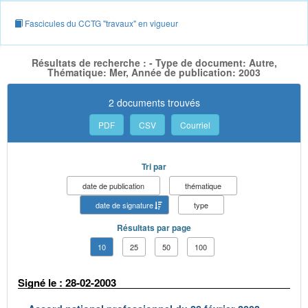
Fascicules du CCTG "travaux" en vigueur
Résultats de recherche : - Type de document: Autre,
Thématique: Mer, Année de publication: 2003
2 documents trouvés
PDF
CSV
Courriel
Tri par
date de publication
thématique
date de signature
type
Résultats par page
10
25
50
100
Signé le : 28-02-2003