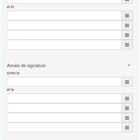
et le
entre le
et le