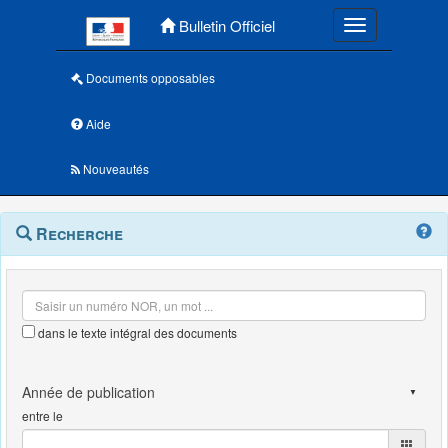
Menu principal
Bulletin Officiel
Toggle navigatio
Documents opposables
Aide
Nouveautés
Navigation
Menu
Recherche
contextuel
et
outils
annexes
dans le texte intégral des documents
entre le