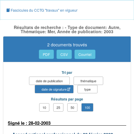
Fascicules du CCTG "travaux" en vigueur
Résultats de recherche : - Type de document: Autre,
Thématique: Mer, Année de publication: 2003
2 documents trouvés
PDF
CSV
Courriel
Tri par
date de publication
thématique
date de signature
type
Résultats par page
10
25
50
100
Signé le : 28-02-2003