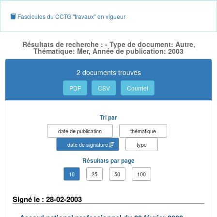
Fascicules du CCTG "travaux" en vigueur
Résultats de recherche : - Type de document: Autre,
Thématique: Mer, Année de publication: 2003
2 documents trouvés
PDF
CSV
Courriel
Tri par
date de publication
thématique
date de signature
type
Résultats par page
10
25
50
100
Signé le : 28-02-2003