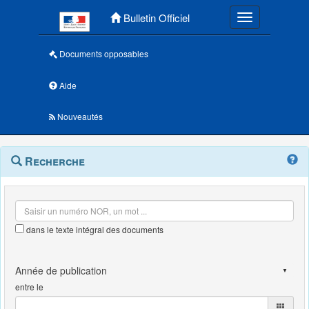
Menu principal
Bulletin Officiel
Toggle navigatio
Documents opposables
Aide
Nouveautés
Navigation
Menu
Recherche
contextuel
et
outils
annexes
dans le texte intégral des documents
entre le