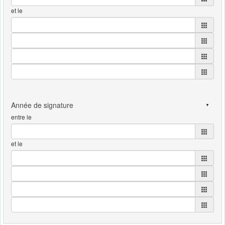
et le
entre le
et le