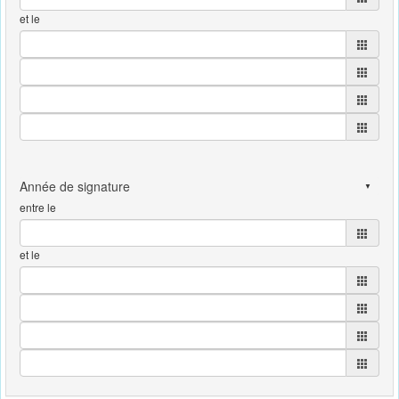
et le
entre le
et le