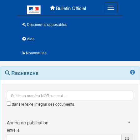
Menu principal
Bulletin Officiel
Toggle navigatio
Documents opposables
Aide
Nouveautés
Navigation
Menu
Recherche
contextuel
et
outils
annexes
dans le texte intégral des documents
entre le