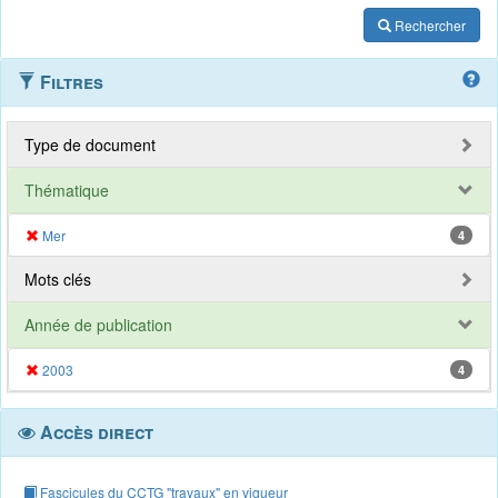
Rechercher
Filtres
Type de document
Thématique
Mer
4
Mots clés
Année de publication
2003
4
Accès direct
Fascicules du CCTG "travaux" en vigueur