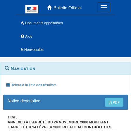
Menu principal
Bulletin Officiel
Toggle navigatio
Documents opposables
Aide
Nouveautés
Navigation
Menu
Navigation
contextuel
et
outils
annexes
Retour à la liste des résultats
Notice descriptive
PDF
Titre :
ANNEXES À L'ARRÊTÉ DU 24 NOVEMBRE 2000 MODIFIANT
L'ARRÊTÉ DU 14 FÉVRIER 2000 RELATIF AU CONTRÔLE DES