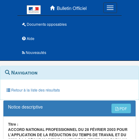
Menu principal
Bulletin Officiel
Toggle navigatio
Documents opposables
Aide
Nouveautés
Navigation
Menu
Navigation
contextuel
et
outils
annexes
Retour à la liste des résultats
Notice descriptive
PDF
Titre :
ACCORD NATIONAL PROFESSIONNEL DU 28 FÉVRIER 2003 POUR
L'APPLICATION DE LA RÉDUCTION DU TEMPS DE TRAVAIL ET DU