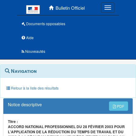
Menu principal
Bulletin Officiel
Toggle navigatio
Documents opposables
Aide
Nouveautés
Navigation
Menu
Navigation
contextuel
et
outils
annexes
Retour à la liste des résultats
Notice descriptive
PDF
Titre :
ACCORD NATIONAL PROFESSIONNEL DU 28 FÉVRIER 2003 POUR
L'APPLICATION DE LA RÉDUCTION DU TEMPS DE TRAVAIL ET DU