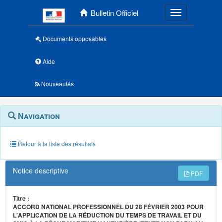
Menu principal
Bulletin Officiel
Toggle navigatio
Documents opposables
Aide
Nouveautés
Navigation
Menu
Navigation
contextuel
et
outils
annexes
Retour à la liste des résultats
Notice descriptive
PDF
Titre :
ACCORD NATIONAL PROFESSIONNEL DU 28 FÉVRIER 2003 POUR
L'APPLICATION DE LA RÉDUCTION DU TEMPS DE TRAVAIL ET DU