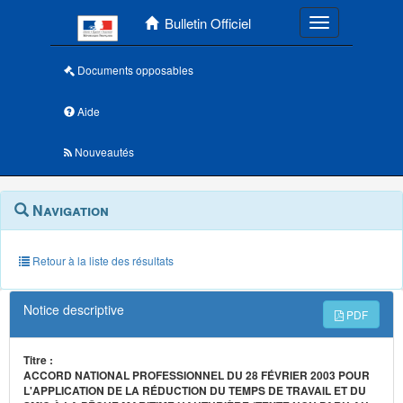
Menu principal
Bulletin Officiel
Toggle navigatio
Documents opposables
Aide
Nouveautés
Navigation
Menu
Navigation
contextuel
et
outils
annexes
Retour à la liste des résultats
Notice descriptive
PDF
Titre :
ACCORD NATIONAL PROFESSIONNEL DU 28 FÉVRIER 2003 POUR
L'APPLICATION DE LA RÉDUCTION DU TEMPS DE TRAVAIL ET DU