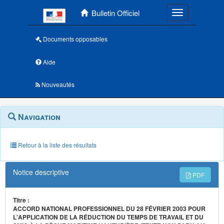
Menu principal
Bulletin Officiel
Toggle navigatio
Documents opposables
Aide
Nouveautés
Navigation
Menu
Navigation
contextuel
et
outils
annexes
Retour à la liste des résultats
Notice descriptive
PDF
Titre :
ACCORD NATIONAL PROFESSIONNEL DU 28 FÉVRIER 2003 POUR
L'APPLICATION DE LA RÉDUCTION DU TEMPS DE TRAVAIL ET DU