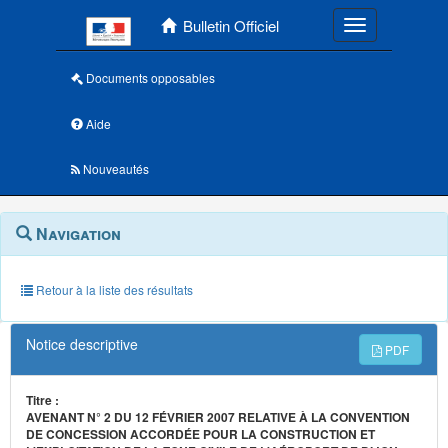
Menu principal
Bulletin Officiel
Toggle navigatio
Documents opposables
Aide
Nouveautés
Navigation
Menu
Navigation
contextuel
et
outils
annexes
Retour à la liste des résultats
Notice descriptive
PDF
Titre :
AVENANT N° 2 DU 12 FÉVRIER 2007 RELATIVE À LA CONVENTION
DE CONCESSION ACCORDÉE POUR LA CONSTRUCTION ET