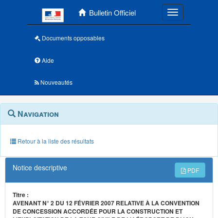
Menu principal
Bulletin Officiel
Toggle navigatio
Documents opposables
Aide
Nouveautés
Navigation
Menu
Navigation
contextuel
et
outils
annexes
Retour à la liste des résultats
Notice descriptive
PDF
Titre :
AVENANT N° 2 DU 12 FÉVRIER 2007 RELATIVE À LA CONVENTION
DE CONCESSION ACCORDÉE POUR LA CONSTRUCTION ET