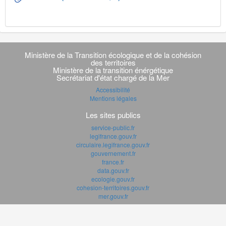
Navigation
transverse
Ministère de la Transition écologique et de la cohésion
des territoires
Ministère de la transition énérgétique
Secrétariat d'état chargé de la Mer
Accessibilité
Mentions légales
Les sites publics
service-public.fr
legifrance.gouv.fr
circulaire.legifrance.gouv.fr
gouvernement.fr
france.fr
data.gouv.fr
ecologie.gouv.fr
cohesion-territoires.gouv.fr
mer.gouv.fr