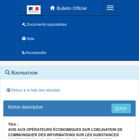
Menu principal
Bulletin Officiel
Toggle navigatio
Documents opposables
Aide
Nouveautés
Navigation
Menu
Navigation
contextuel
et
outils
annexes
Retour à la liste des résultats
Notice descriptive
PDF
Titre :
AVIS AUX OPÉRATEURS ÉCONOMIQUES SUR L’OBLIGATION DE
COMMUNIQUER DES INFORMATIONS SUR LES SUBSTANCES