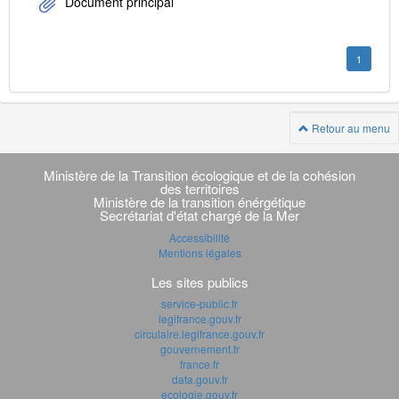
Document principal
1
Retour au menu
Navigation
transverse
Ministère de la Transition écologique et de la cohésion
des territoires
Ministère de la transition énérgétique
Secrétariat d'état chargé de la Mer
Accessibilité
Mentions légales
Les sites publics
service-public.fr
legifrance.gouv.fr
circulaire.legifrance.gouv.fr
gouvernement.fr
france.fr
data.gouv.fr
ecologie.gouv.fr