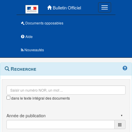
Menu principal
Bulletin Officiel
Toggle navigatio
Documents opposables
Aide
Nouveautés
Navigation
Menu
Recherche
contextuel
et
outils
annexes
dans le texte intégral des documents