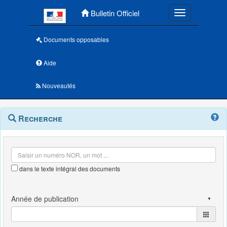
Menu principal
Bulletin Officiel
Toggle navigatio
Documents opposables
Aide
Nouveautés
Navigation
Menu
Recherche
contextuel
et
outils
annexes
dans le texte intégral des documents