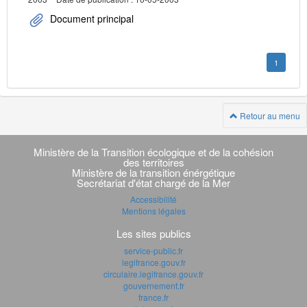
Document principal
1
Retour au menu
Navigation
transverse
Ministère de la Transition écologique et de la cohésion
des territoires
Ministère de la transition énérgétique
Secrétariat d'état chargé de la Mer
Accessibilité
Mentions légales
Les sites publics
service-public.fr
legifrance.gouv.fr
circulaire.legifrance.gouv.fr
gouvernement.fr
france.fr