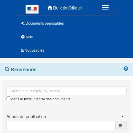
Menu principal
Bulletin Officiel
Toggle navigatio
Documents opposables
Aide
Nouveautés
Navigation
Menu
Recherche
contextuel
et
outils
annexes
dans le texte intégral des documents