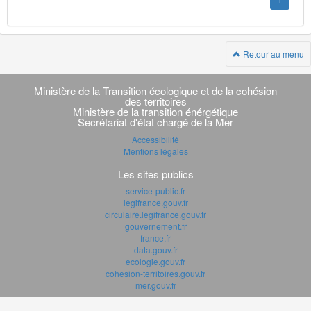
1
Retour au menu
Navigation
transverse
Ministère de la Transition écologique et de la cohésion
des territoires
Ministère de la transition énérgétique
Secrétariat d'état chargé de la Mer
Accessibilité
Mentions légales
Les sites publics
service-public.fr
legifrance.gouv.fr
circulaire.legifrance.gouv.fr
gouvernement.fr
france.fr
data.gouv.fr
ecologie.gouv.fr
cohesion-territoires.gouv.fr
mer.gouv.fr