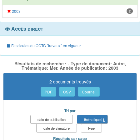
2003
2
Accès direct
Fascicules du CCTG "travaux" en vigueur
Résultats de recherche : - Type de document: Autre,
Thématique: Mer, Année de publication: 2003
2 documents trouvés
PDF
CSV
Courriel
Tri par
date de publication
thématique
date de signature
type
Résultats par page