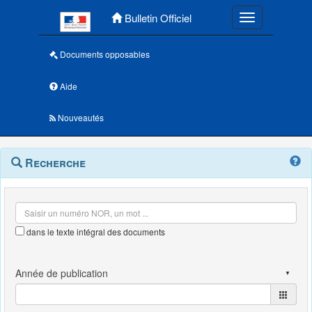
Menu principal
Bulletin Officiel
Toggle navigatio
Documents opposables
Aide
Nouveautés
Navigation
Menu
Recherche
contextuel
et
outils
annexes
dans le texte intégral des documents