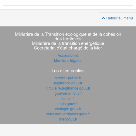
Retour au menu
Navigation
transverse
Ministère de la Transition écologique et de la cohésion
des territoires
Ministère de la transition énérgétique
Secrétariat d'état chargé de la Mer
Accessibilité
Mentions légales
Les sites publics
service-public.fr
legifrance.gouv.fr
circulaire.legifrance.gouv.fr
gouvernement.fr
france.fr
data.gouv.fr
ecologie.gouv.fr
cohesion-territoires.gouv.fr
mer.gouv.fr