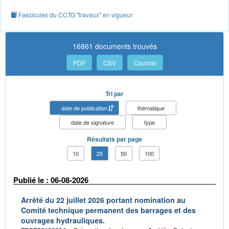
Fascicules du CCTG "travaux" en vigueur
16861 documents trouvés
PDF
CSV
Courriel
Tri par
date de publication
thématique
date de signature
type
Résultats par page
10
25
50
100
Publié le : 06-08-2026
Arrêté du 22 juillet 2026 portant nomination au
Comité technique permanent des barrages et des
ouvrages hydrauliques.