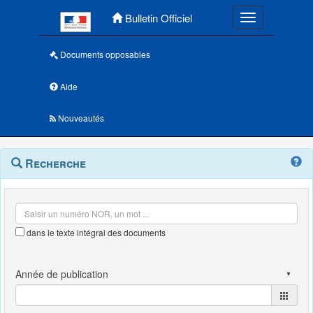
Menu principal
Bulletin Officiel
Toggle navigatio
Documents opposables
Aide
Nouveautés
Navigation
Menu
Recherche
contextuel
et
outils
annexes
dans le texte intégral des documents