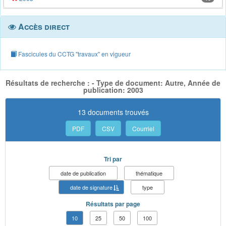
Accès direct
Fascicules du CCTG "travaux" en vigueur
Résultats de recherche : - Type de document: Autre, Année de
publication: 2003
13 documents trouvés
PDF
CSV
Courriel
Tri par
date de publication
thématique
date de signature
type
Résultats par page
10
25
50
100