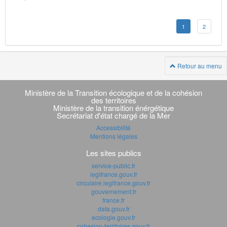
1
2
Retour au menu
Navigation
transverse
Ministère de la Transition écologique et de la cohésion
des territoires
Ministère de la transition énérgétique
Secrétariat d'état chargé de la Mer
Accessibilité
Mentions légales
Les sites publics
service-public.fr
legifrance.gouv.fr
circulaire.legifrance.gouv.fr
gouvernement.fr
france.fr
data.gouv.fr
ecologie.gouv.fr
cohesion-territoires.gouv.fr