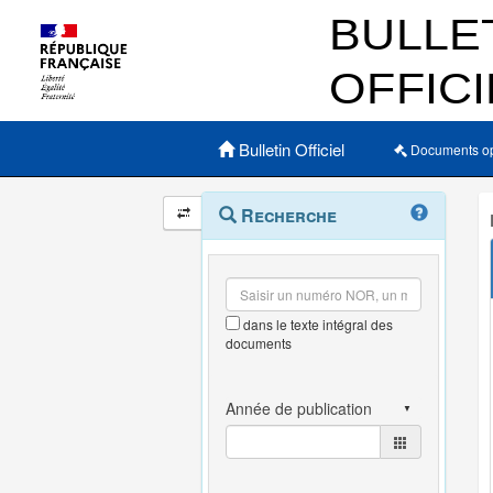
Menu principal
Bulletin Officiel
Documents o
Navigation
Menu
Recherche
contextuel
et
outils
annexes
dans le texte intégral des
documents