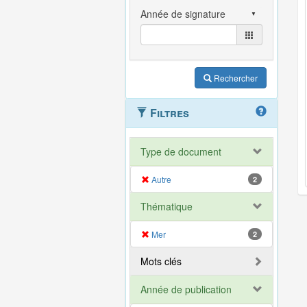
Rechercher
Filtres
Type de document
Autre
2
Thématique
Mer
2
Mots clés
Année de publication