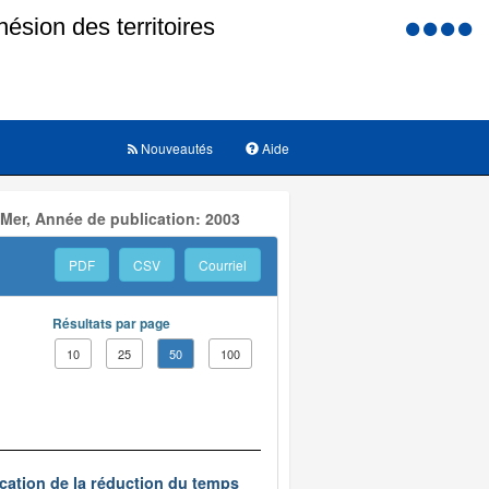
Menu
d'accessi
Nouveautés
Aide
 Mer, Année de publication: 2003
PDF
CSV
Courriel
Résultats par page
10
25
50
100
ication de la réduction du temps