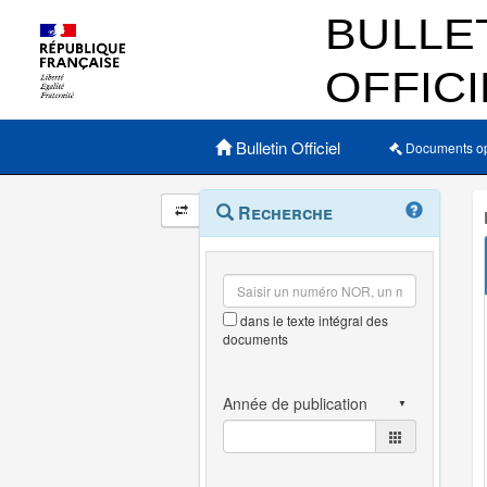
Menu principal
Bulletin Officiel
Documents o
Navigation
Menu
Recherche
contextuel
et
outils
annexes
dans le texte intégral des
documents