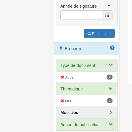
Rechercher
Filtres
Type de document
Autre
2
Thématique
Mer
2
Mots clés
Année de publication