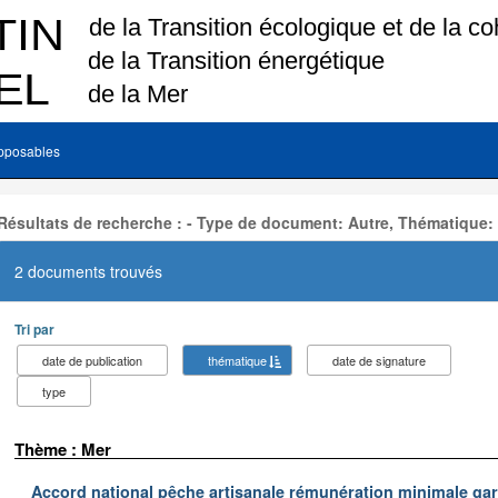
pposables
Résultats de recherche : - Type de document: Autre, Thématique:
2 documents trouvés
Tri par
date de publication
thématique
date de signature
type
Thème : Mer
Accord national pêche artisanale rémunération minimale ga