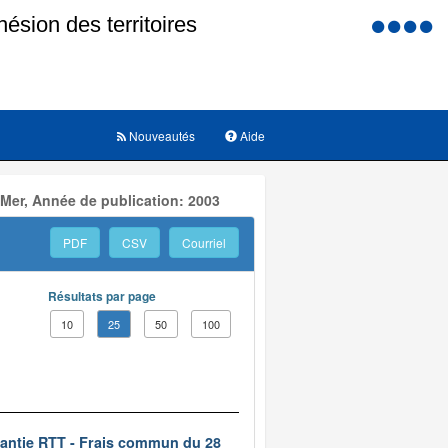
Menu
d'accessi
Nouveautés
Aide
 Mer, Année de publication: 2003
PDF
CSV
Courriel
Résultats par page
10
25
50
100
rantie RTT - Frais commun du 28