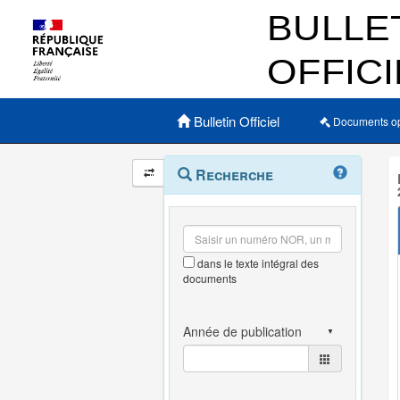
Menu principal
Bulletin Officiel
Documents o
Navigation
Menu
Recherche
contextuel
et
outils
annexes
dans le texte intégral des
documents