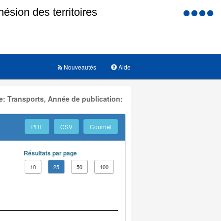
Menu
d'accessi
Nouveautés
Aide
: Transports, Année de publication:
PDF
CSV
Courriel
Résultats par page
10
25
50
100