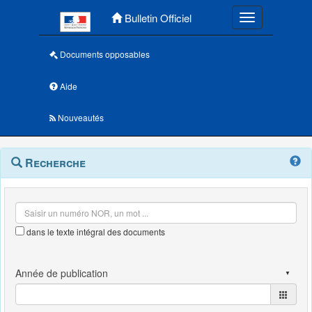
Menu principal
Bulletin Officiel
Toggle navigatio
Documents opposables
Aide
Nouveautés
Navigation
Menu
Recherche
contextuel
et
outils
annexes
dans le texte intégral des documents