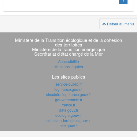
1
Retour au menu
Navigation
transverse
Ministère de la Transition écologique et de la cohésion
des territoires
Ministère de la transition énérgétique
Secrétariat d'état chargé de la Mer
Accessibilité
Mentions légales
Les sites publics
service-public.fr
legifrance.gouv.fr
circulaire.legifrance.gouv.fr
gouvernement.fr
france.fr
data.gouv.fr
ecologie.gouv.fr
cohesion-territoires.gouv.fr
mer.gouv.fr