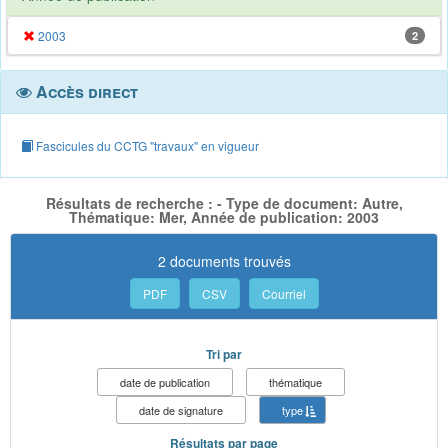
2003
2
Accès direct
Fascicules du CCTG "travaux" en vigueur
Résultats de recherche : - Type de document: Autre,
Thématique: Mer, Année de publication: 2003
2 documents trouvés
PDF
CSV
Courriel
Tri par
date de publication
thématique
date de signature
type
Résultats par page