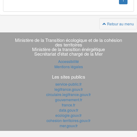
1
Retour au menu
Navigation
transverse
Ministère de la Transition écologique et de la cohésion
des territoires
Ministère de la transition énérgétique
Secrétariat d'état chargé de la Mer
Accessibilité
Mentions légales
Les sites publics
service-public.fr
legifrance.gouv.fr
circulaire.legifrance.gouv.fr
gouvernement.fr
france.fr
data.gouv.fr
ecologie.gouv.fr
cohesion-territoires.gouv.fr
mer.gouv.fr