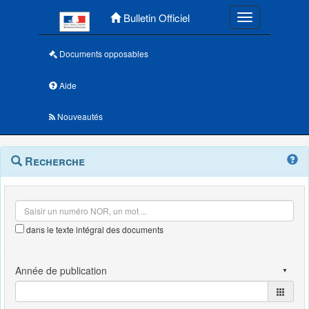
Menu principal
Bulletin Officiel
Toggle navigatio
Documents opposables
Aide
Nouveautés
Navigation
Menu
Recherche
contextuel
et
outils
annexes
dans le texte intégral des documents