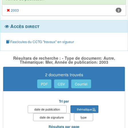
2003
2
Accès direct
Fascicules du CCTG "travaux" en vigueur
Résultats de recherche : - Type de document: Autre,
Thématique: Mer, Année de publication: 2003
2 documents trouvés
PDF
CSV
Courriel
Tri par
date de publication
thématique
date de signature
type
Résultats par page