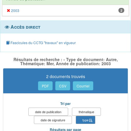
2003
2
Accès direct
Fascicules du CCTG "travaux" en vigueur
Résultats de recherche : - Type de document: Autre,
Thématique: Mer, Année de publication: 2003
2 documents trouvés
PDF
CSV
Courriel
Tri par
date de publication
thématique
date de signature
type
Résultats par page