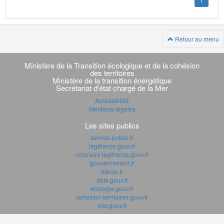
1
Retour au menu
Navigation
transverse
Ministère de la Transition écologique et de la cohésion
des territoires
Ministère de la transition énérgétique
Secrétariat d'état chargé de la Mer
Accessibilité
Mentions légales
Les sites publics
service-public.fr
legifrance.gouv.fr
circulaire.legifrance.gouv.fr
gouvernement.fr
france.fr
data.gouv.fr
ecologie.gouv.fr
cohesion-territoires.gouv.fr
mer.gouv.fr