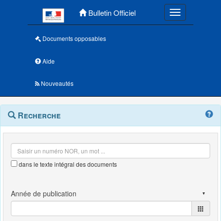
Menu principal
Bulletin Officiel
Toggle navigatio
Documents opposables
Aide
Nouveautés
Navigation
Menu
Recherche
contextuel
et
outils
annexes
dans le texte intégral des documents